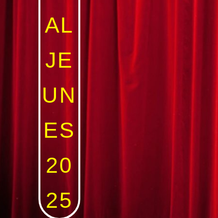
AL
JE
UN
ES
20
25